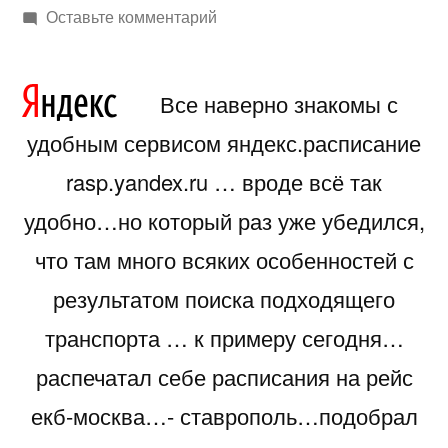
автором
к
Оставьте комментарий
Яндекс
расписание….можно
Все наверно знакомы с
ему
доверять
удобным сервисом яндекс.расписание
или
rasp.yandex.ru … вроде всё так
нет…
удобно…но который раз уже убедился,
что там много всяких особенностей с
результатом поиска подходящего
транспорта … к примеру сегодня…
распечатал себе расписания на рейс
екб-москва…- ставрополь…подобрал