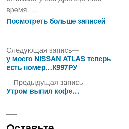
время.....
Посмотреть больше записей
Следующая
Следующая запись
запись:
у моего NISSAN ATLAS теперь
Навигация
есть номер…К997РУ
по
Предыдущая
Предыдущая запись
записям
запись:
Утром выпил кофе…
Оставьте