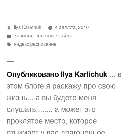
Написано
Ilya Karlichuk
4 августа, 2010
автором
Написано
Записки
,
Полезные сайты
в
Метки:
яндекс расписание
Опубликовано Ilya Karlichuk
... в
этом блоге я раскажу про свою
жизнь... а вы будете меня
слушать........ а может это
проклятое место, которое
отнимает у вас драгоценное