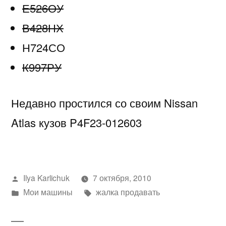
Е526ОУ
список
моих
В428НХ
машин….
Н724СО
К997РУ
Недавно простился со своим Nissan
Atlas кузов P4F23-012603
Написано
Ilya Karlichuk
7 октября, 2010
автором
Написано
Метки:
Мои машины
жалка продавать
в