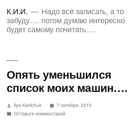
Перейти
К.И.И.
Надо всё записать, а то
к
забуду…. потом думаю интересно
будет самому почитать….
содержимому
Опять уменьшился
список моих машин….
Написано
Ilya Karlichuk
7 октября, 2010
автором
к
Оставьте комментарий
Опять
уменьшился