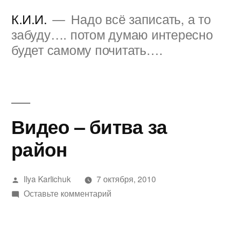
Перейти
К.И.И.
Надо всё записать, а то
к
забуду…. потом думаю интересно
будет самому почитать….
содержимому
Видео – битва за
район
Написано
Ilya Karlichuk
7 октября, 2010
автором
к
Оставьте комментарий
Видео
–