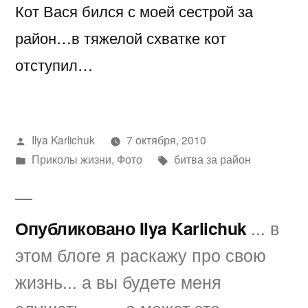
Кот Вася бился с моей сестрой за
битва
за
район…в тяжелой схватке кот
район
отступил…
Написано
Ilya Karlichuk
7 октября, 2010
автором
Написано
Метки:
Приколы жизни
,
Фото
битва за район
в
Опубликовано Ilya Karlichuk
... в
этом блоге я раскажу про свою
жизнь... а вы будете меня