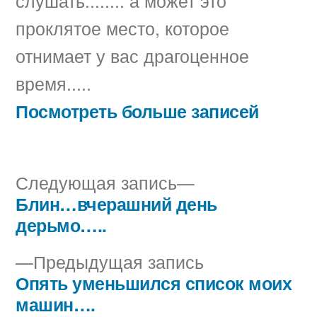
слушать........ а может это
проклятое место, которое
отнимает у вас драгоценное
время.....
Посмотреть больше записей
Следующая
Следующая запись
запись:
Блин…вчерашний день
Навигация
дерьмо…..
по
Предыдущая
Предыдущая запись
записям
запись:
Опять уменьшился список моих
машин….