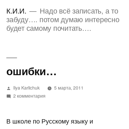
Перейти
К.И.И.
Надо всё записать, а то
к
забуду…. потом думаю интересно
будет самому почитать….
содержимому
ошибки…
Написано
Ilya Karlichuk
5 марта, 2011
автором
к
2 комментария
записи
ошибки…
В школе по Русскому языку и