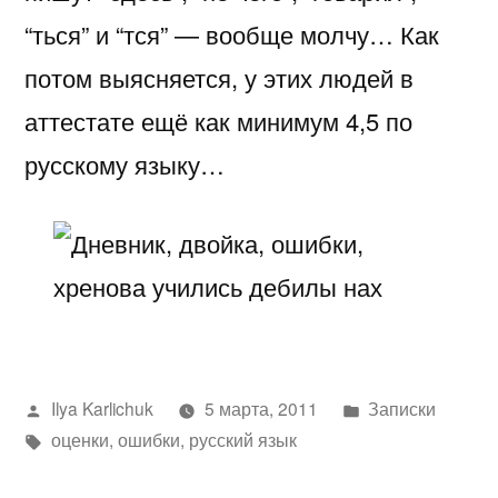
“ться” и “тся” — вообще молчу… Как
потом выясняется, у этих людей в
аттестате ещё как минимум 4,5 по
русскому языку…
Написано
Написано
Ilya Karlichuk
5 марта, 2011
Записки
автором
Метки:
в
оценки
,
ошибки
,
русский язык