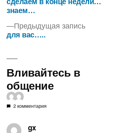
запись:
сделаем в конце недели…
Навигация
знаем…
по
Предыдущая
Предыдущая запись
записям
запись:
для вас…..
Вливайтесь в
общение
2 комментария
gx