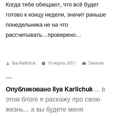
Когда тебе обещают, что всё будет
конце
недели…
готово к концу недели, значит раньше
знаем…
понедельника не на что
рассчитывать…проверено…
Написано
Написано
Ilya Karlichuk
10 марта, 2011
Записки
автором
в
Опубликовано Ilya Karlichuk
... в
этом блоге я раскажу про свою
жизнь... а вы будете меня