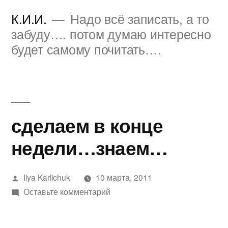
Перейти
К.И.И.
Надо всё записать, а то
к
забуду…. потом думаю интересно
будет самому почитать….
содержимому
сделаем в конце
недели…знаем…
Написано
Ilya Karlichuk
10 марта, 2011
автором
к
Оставьте комментарий
сделаем
в