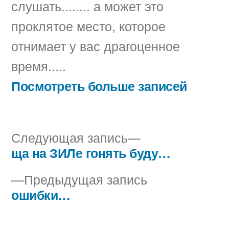
слушать........ а может это
проклятое место, которое
отнимает у вас драгоценное
время.....
Посмотреть больше записей
Следующая
Следующая запись
запись:
ща на ЗИЛе гонять буду…
Навигация
Предыдущая
Предыдущая запись
по
запись:
ошибки…
записям