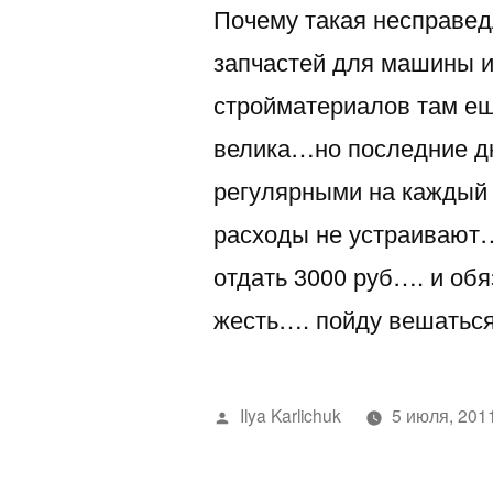
Почему такая несправед
запчастей для машины и
стройматериалов там ещ
велика…но последние дн
регулярными на каждый 
расходы не устраивают…
отдать 3000 руб…. и об
жесть…. пойду вешатьс
Написано
Ilya Karlichuk
5 июля, 201
автором