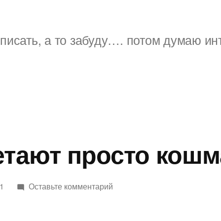
писать, а то забуду…. потом думаю ин
етают просто кошм
к
11
Оставьте комментарий
деньги
улетают