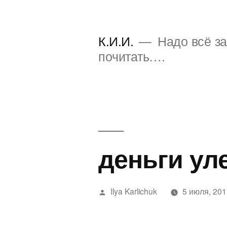
Перейти
к
К.И.И.
Надо всё за
содержимому
почитать….
деньги ул
Написано
Ilya Karlichuk
5 июля, 20
автором