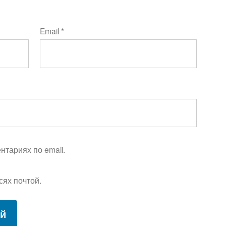
Email
*
тариях по email.
сях почтой.