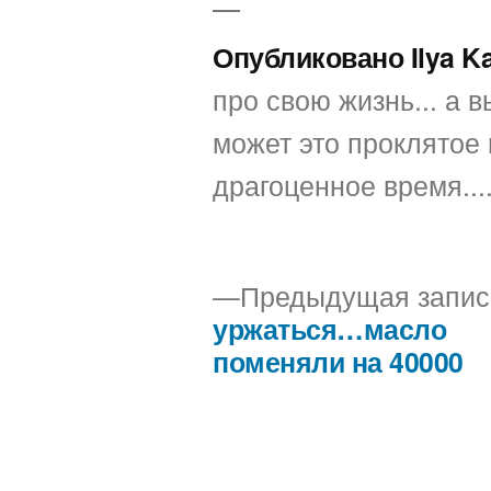
Опубликовано Ilya K
про свою жизнь... а вы
может это проклятое 
драгоценное время...
Предыдущая запис
уржаться…масло
Навигация
поменяли на 40000
по
записям