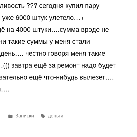
ливость ??? сегодня купил пару
просто
кошмар
 уже 6000 штук улетело…+
ё на 4000 штуки….сумма вроде не
и такие суммы у меня стали
день…. честно говоря меня такие
((( завтра ещё за ремонт надо будет
язательно ещё что-нибудь вылезет….
я….
Написано
Метки:
1
Записки
деньги
в