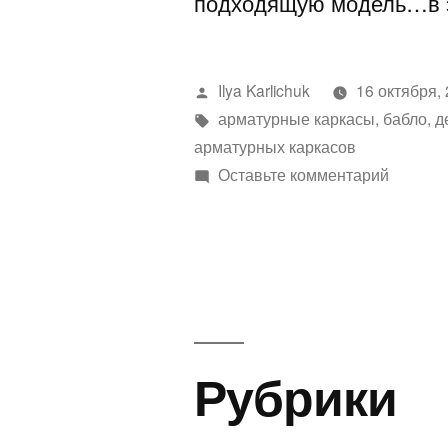
подходящую модель…в 
Написано
Ilya Karlichuk
16 октября,
автором
Метки:
арматурные каркасы
,
бабло
,
д
арматурных каркасов
к
Оставьте комментарий
где
мне
взять
деньги
на
этот
станок
Рубрики
?