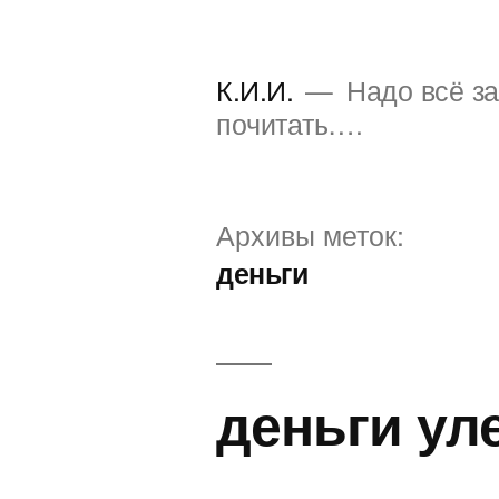
Перейти
к
К.И.И.
Надо всё за
содержимому
почитать….
Архивы меток:
деньги
деньги ул