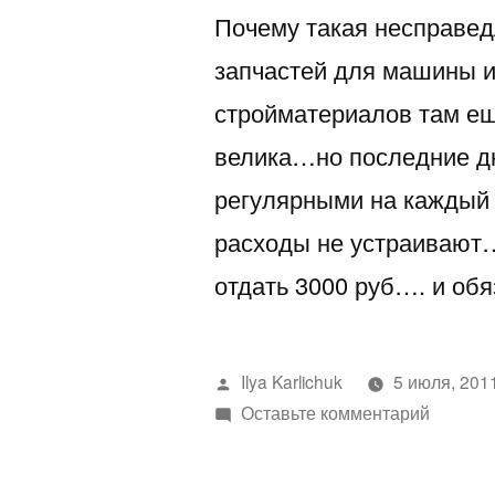
Почему такая несправед
запчастей для машины и
стройматериалов там ещ
велика…но последние дн
регулярными на каждый 
расходы не устраивают…
отдать 3000 руб…. и обя
Написано
Ilya Karlichuk
5 июля, 201
автором
к
Оставьте комментарий
деньги
улетаю