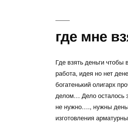
просто
кошмар
где мне вз
Где взять деньги чтобы 
работа, идея но нет ден
богатенький олигарх про
делом… Дело осталось з
не нужно…., нужны деньг
изготовления арматурн