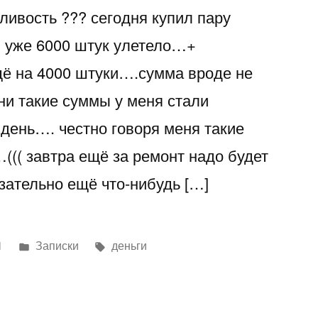
ливость ??? сегодня купил пару
 уже 6000 штук улетело…+
ё на 4000 штуки….сумма вроде не
и такие суммы у меня стали
день…. честно говоря меня такие
((( завтра ещё за ремонт надо будет
зательно ещё что-нибудь […]
Написано
Метки:
1
Записки
деньги
в
т