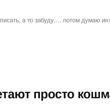
писать, а то забуду…. потом думаю ин
етают просто кошм