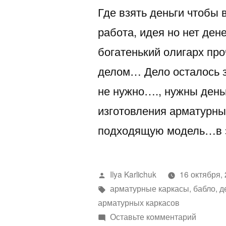
Где взять деньги чтобы 
работа, идея но нет ден
богатенький олигарх про
делом… Дело осталось з
не нужно…., нужны деньг
изготовления арматурн
подходящую модель…в 
Написано
Ilya Karlichuk
16 октября,
автором
Метки:
арматурные каркасы
,
бабло
,
д
арматурных каркасов
к
Оставьте комментарий