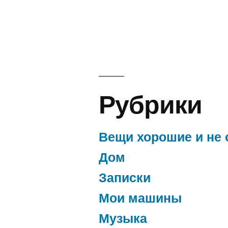
где
мне
взять
деньги
на
этот
станок
Рубрики
?
Вещи хорошие и не 
Дом
Записки
Мои машины
Музыка