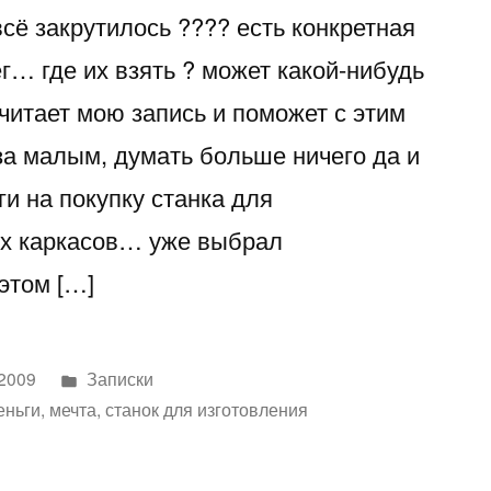
всё закрутилось ???? есть конкретная
ег… где их взять ? может какой-нибудь
читает мою запись и поможет с этим
а малым, думать больше ничего да и
и на покупку станка для
ых каркасов… уже выбрал
этом […]
Написано
 2009
Записки
в
еньги
,
мечта
,
станок для изготовления