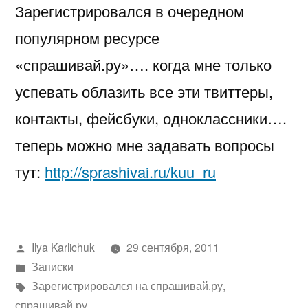
Зарегистрировался в очередном
на
спрашивай.ру….
популярном ресурсе
«спрашивай.ру»…. когда мне только
успевать облазить все эти твиттеры,
контакты, фейсбуки, одноклассники….
теперь можно мне задавать вопросы
тут:
http://sprashivai.ru/kuu_ru
Написано
Ilya Karlichuk
29 сентября, 2011
автором
Написано
Записки
в
Метки:
Зарегистрировался на спрашивай.ру
,
спрашивай.ру