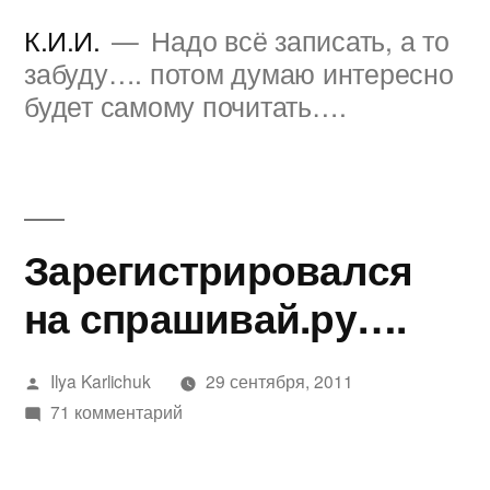
Перейти
К.И.И.
Надо всё записать, а то
к
забуду…. потом думаю интересно
будет самому почитать….
содержимому
Зарегистрировался
на спрашивай.ру….
Написано
Ilya Karlichuk
29 сентября, 2011
автором
к
71 комментарий
записи
Зарегистрировался