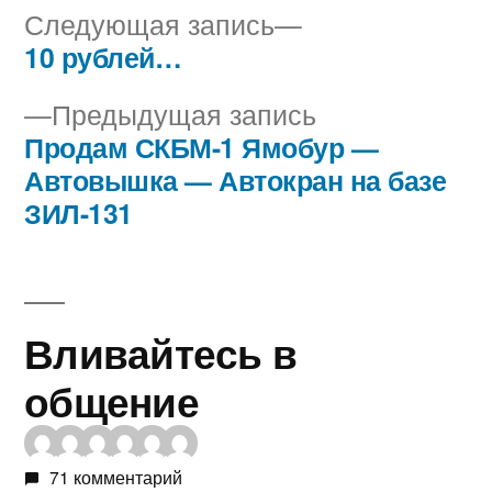
Следующая
Следующая запись
запись:
10 рублей…
Навигация
Предыдущая
Предыдущая запись
по
запись:
Продам СКБМ-1 Ямобур —
записям
Автовышка — Автокран на базе
ЗИЛ-131
Вливайтесь в
общение
71 комментарий