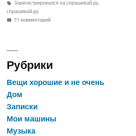
в
Метки:
Зарегистрировался на спрашивай.ру
,
спрашивай.ру
к
71 комментарий
записи
Зарегистрировался
на
спрашивай.ру….
Рубрики
Вещи хорошие и не очень
Дом
Записки
Мои машины
Музыка