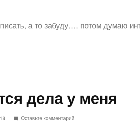
писать, а то забуду…. потом думаю ин
тся дела у меня
к
018
Оставьте комментарий
Как
движутся