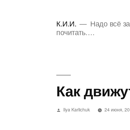
Перейти
к
К.И.И.
Надо всё за
содержимому
почитать….
Как движу
Написано
Ilya Karlichuk
24 июня, 2
автором