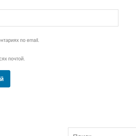
тариях по email.
сях почтой.
Найти: