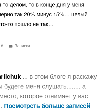
-то делом, то в конце дня у меня
дела
у
имерно так 20% минус 15%… целый
меня
что-то пошло не так…
Написано
18
Записки
в
arlichuk
... в этом блоге я раскажу
 будете меня слушать........ а
место, которое отнимает у вас
..
Посмотреть больше записей