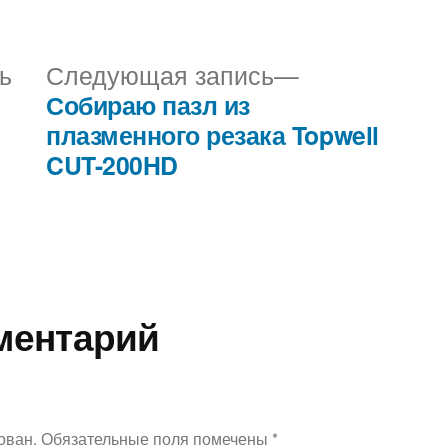
Предыдущая
Следующая
ь
Следующая запись
запись:
запись:
Собираю пазл из
плазменного резака Topwell
CUT-200HD
ментарий
ован.
Обязательные поля помечены
*