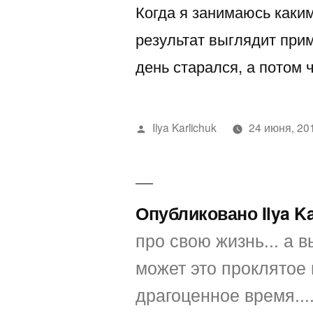
Когда я занимаюсь каким
результат выглядит пр
день старался, а потом 
Написано
Ilya Karlichuk
24 июня, 20
автором
Опубликовано Ilya K
про свою жизнь... а вы
может это проклятое 
драгоценное время...