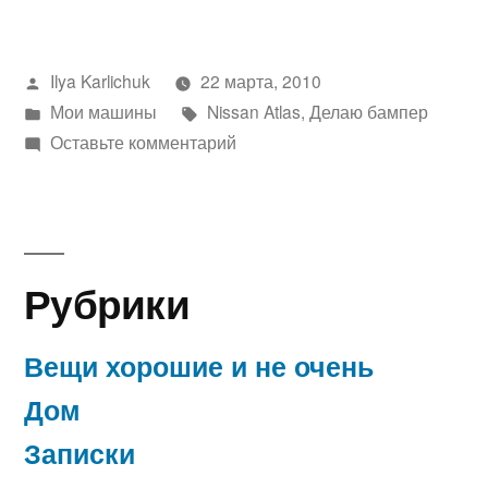
Написано
Ilya Karlichuk
22 марта, 2010
автором
Написано
Метки:
Мои машины
Nissan Atlas
,
Делаю бампер
в
к
Оставьте комментарий
Делаю
бампер….
Рубрики
Вещи хорошие и не очень
Дом
Записки