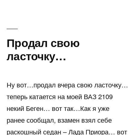
несчастье
с
моим
задним
бампером
Продал свою
для
ласточку…
Лада-
приора…
Ну вот…продал вчера свою ласточку…
теперь катается на моей ВАЗ 2109
некий Беген… вот так…Как я уже
ранее сообщал, взамен взял себе
раскошный седан – Лада Приора… вот