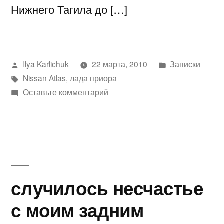
Нижнего Тагила до […]
Написано
Написано
Ilya Karlichuk
22 марта, 2010
Записки
автором
Метки:
в
Nissan Atlas
,
лада приора
к
Оставьте комментарий
Очередная
поездка….или
как
я
побывал
в
случилось несчастье
Богданович
с моим задним