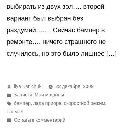
выбирать из двух зол…. второй
вариант был выбран без
раздумий……. Сейчас бампер в
ремонте…. ничего страшного не
случилось, но это было лишнее […]
Написано
Ilya Karlichuk
22 декабря, 2009
автором
Написано
Записки
,
Мои машины
в
Метки:
бампер
,
лада приора
,
скоростной режим
,
сломал
к
Оставьте комментарий
случилось