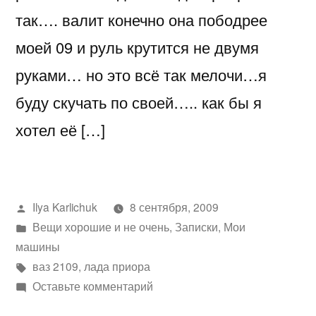
так…. валит конечно она пободрее
моей 09 и руль крутится не двумя
руками… но это всё так мелочи…я
буду скучать по своей….. как бы я
хотел её […]
Написано
Ilya Karlichuk
8 сентября, 2009
автором
Написано
Вещи хорошие и не очень
,
Записки
,
Мои
в
машины
Метки:
ваз 2109
,
лада приора
к
Оставьте комментарий
Продал