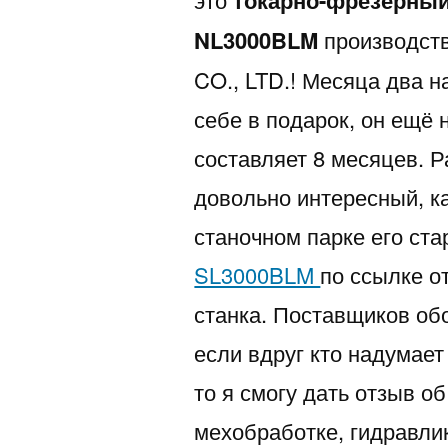
токарно-фрезерны
NL3000BLM
производс
CO., LTD.! Месяца два н
себе в подарок, он ещё 
составляет 8 месяцев. Р
довольно интересный, ка
станочном парке его ст
SL3000BLM
по ссылке о
станка. Поставщиков обо
если вдруг кто надумает
то я смогу дать отзыв о
мехобработке, гидравлик