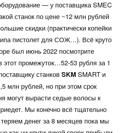
 оборудование — у поставщика SMEC
акой станок по цене ~12 млн рублей
большие скидки (практически копейки
 типа пистолет для СОЖ…). Всё круто
дворе был июнь 2022 посмотрите
в этот промежуток…52-53 рубля за 1
поставщику станков
SKM
SMART и
,5 млн рублей, но при этом срок
еня могут вырасти седые волосы к
приедет. Мы конечно всё тщательно
 теряем денег за 8 месяцев пока мы
но как ни крути дикой сверх прибыли