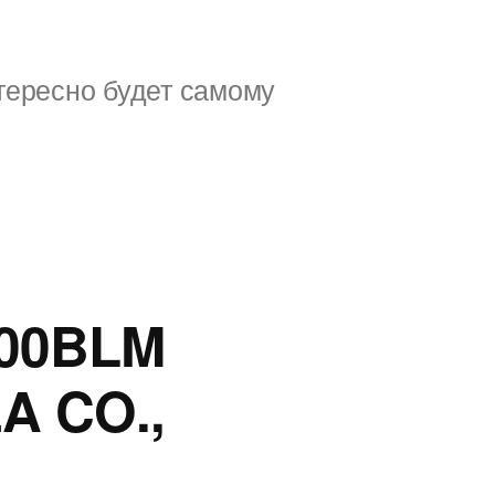
тересно будет самому
000BLM
A CO.,