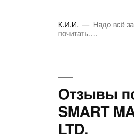
Перейти
к
К.И.И.
Надо всё за
содержимому
почитать….
Отзывы п
SMART MA
LTD.