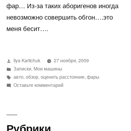
фар… Из-за таких аборигенов иногда
невозможно совершить обгон….это
меня бесит….
Написано
Ilya Karlichuk
27 ноября, 2009
автором
Написано
Записки
,
Мои машины
в
Метки:
авто
,
обзор
,
оценить расстояние
,
фары
к
Оставьте комментарий
Сложно
оценить
расстояние
до
Рубрики
приближающейся