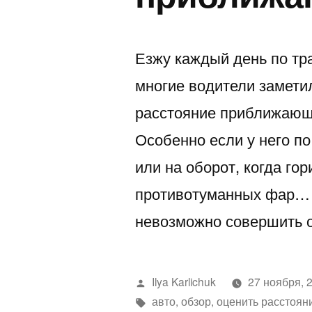
Езжу каждый день по тра
многие водители заметил
расстояние приближающе
Особенно если у него по
или на оборот, когда го
противотуманных фар… И
невозможно совершить 
Написано
Ilya Karlichuk
27 ноября, 
автором
Метки:
авто
,
обзор
,
оценить расстоян