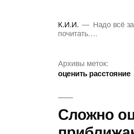
Перейти
к
К.И.И.
Надо всё за
содержимому
почитать….
Архивы меток:
оценить расстояние
Сложно оц
приближа