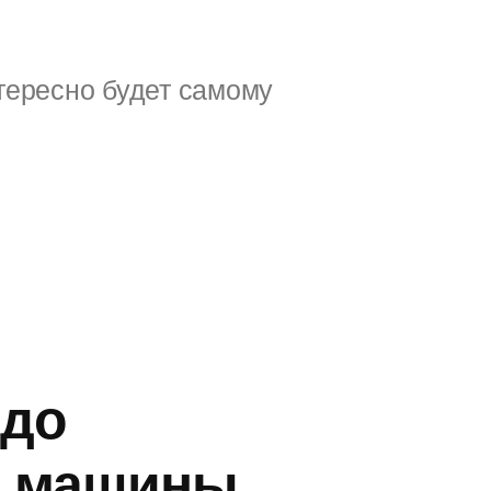
тересно будет самому
 до
й машины