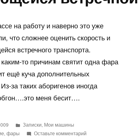
ссе на работу и наверно это уже
и, что сложнее оценить скорость и
йся встречного транспорта.
 каким-то причинам святит одна фара
рит ещё куча дополнительных
з-за таких аборигенов иногда
обгон….это меня бесит….
Написано
2009
Записки
,
Мои машины
в
к
ие
,
фары
Оставьте комментарий