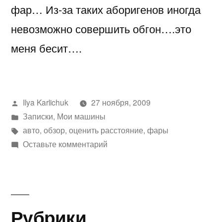
фар… Из-за таких аборигенов иногда
невозможно совершить обгон….это
меня бесит….
Написано
Ilya Karlichuk
27 ноября, 2009
автором
Написано
Записки
,
Мои машины
в
Метки:
авто
,
обзор
,
оценить расстояние
,
фары
к
Оставьте комментарий
Сложно
оценить
расстояние
до
Рубрики
приближающейся